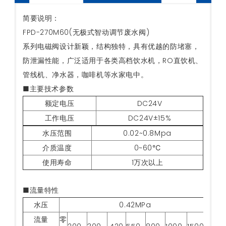
简要说明：
FPD-270M60(无极式智动调节废水阀)
系列电磁阀设计新颖，结构独特，具有优越的防堵塞，
防泄漏性能，广泛适用于各类高档饮水机，RO直饮机、
管线机、净水器，咖啡机等水家电中。
■主要技术参数
额定电压
DC24V
工作电压
DC24V±15%
水压范围
0.02~0.8Mpa
介质温度
0~60℃
使用寿命
1万次以上
■流量特性
水压
0.42MPa
流量
零