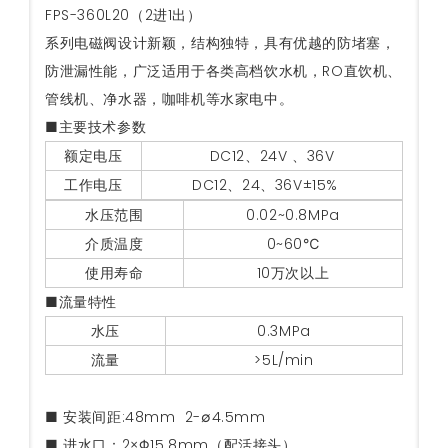
FPS-360L20（2进1出）
系列电磁阀设计新颖，结构独特，具有优越的防堵塞，
防泄漏性能，广泛适用于各类高档饮水机，RO直饮机、
管线机、净水器，咖啡机等水家电中。
■主要技术参数
额定电压
DC12、24V 、36V
工作电压
DC12、24、36V±15%
水压范围
0.02~0.8MPa
介质温度
0~60℃
使用寿命
10万次以上
■流量特性
水压
0.3MPa
流量
>5L/min
■ 安装间距:48mm 2-∅4.5mm
■ 进水口：2×
Φ15.8mm（配活接头）