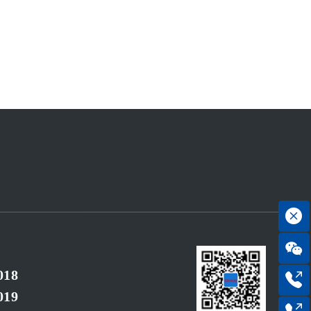
018
019