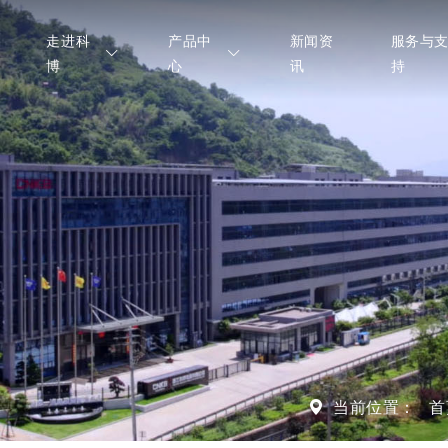
走进科
产品中
新闻资
服务与
博
心
讯
持
当前位置：
首