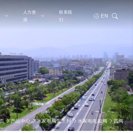
支
人力资
联系我
EN
源
们
页
产品中心
水家电阀泵系列
水家电电磁阀
四阀