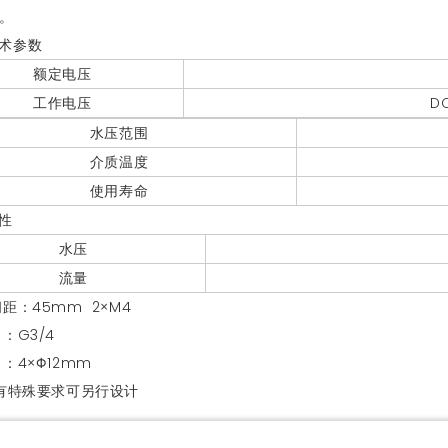
。
术参数
额定电压
工作电压
D
水压范围
介质温度
使用寿命
性
水压
流量
间距：45mm 2×M4
：G3/4
口：
4
×
Φ12mm
有特殊要求可另行设计