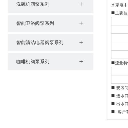
洗碗机阀泵系列
水家电中
■主要技
智能卫浴阀泵系列
智能清洁电器阀泵系列
咖啡机阀泵系列
■流量特
■ 安装
■ 进水口
■ 出水
■ 客户